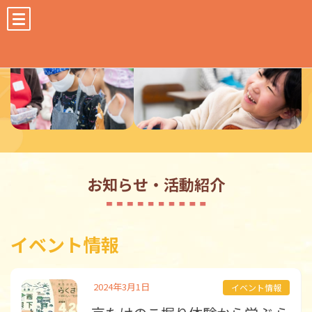
コ
ナ
ン
ビ
テ
ゲ
ン
ー
ツ
シ
へ
ョ
ス
ン
キ
に
ッ
移
プ
動
お知らせ・活動紹介
イベント情報
2024年3月1日
イベント情報